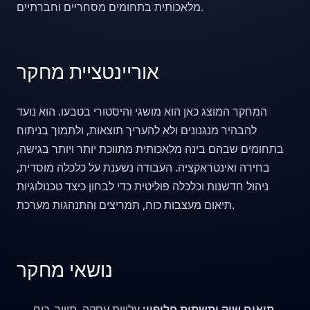
מלאכותית בתחומים מסחריים וחברתיים.
אוריינטציית מחקר
המחקר המוצג כאן הוא מושגי והיסטורי בטבעו. הוא נועד
להבהיר מנגנונים ולא להעריך תוצאות, ולתמוך בניתוח
בתחומים שבהם בינה מלאכותית מתווכת יותר ויותר בגישה,
בחירה ואינטראקציה. העבודה נשענת על כלכלה מוסדית,
ניהול חדשנות וכלכלה פוליטית כדי לבחון כיצד טכנולוגיות
תיאום מעצבות כוח, תמריצים והתנהגות מערכת.
נושאי מחקר
תיאום שוק ותשתית חליפין:
עלויות עסקה, תיווך, כוח